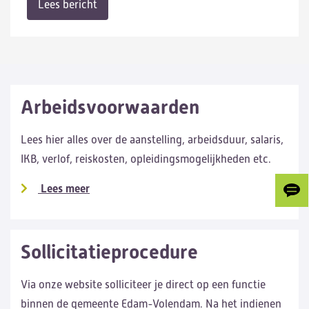
Lees bericht
Arbeidsvoorwaarden
Lees hier alles over de aanstelling, arbeidsduur, salaris,
IKB, verlof, reiskosten, opleidingsmogelijkheden etc.
Lees meer
Gee
ons
je
fee
Sollicitatieprocedure
Via onze website solliciteer je direct op een functie
binnen de gemeente Edam-Volendam. Na het indienen