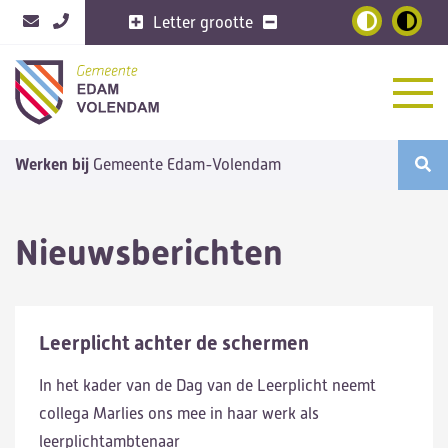
Letter grootte
Home
Werken bij
Gemeente Edam-Volendam
Vacatures
6
Nieuws
Opdrachten
Nieuwsberichten
Arbeidsvoorwaarden
Sollicitatieprocedure
Over de gemeente
Leerplicht achter de schermen
In het kader van de Dag van de Leerplicht neemt
collega Marlies ons mee in haar werk als
leerplichtambtenaar