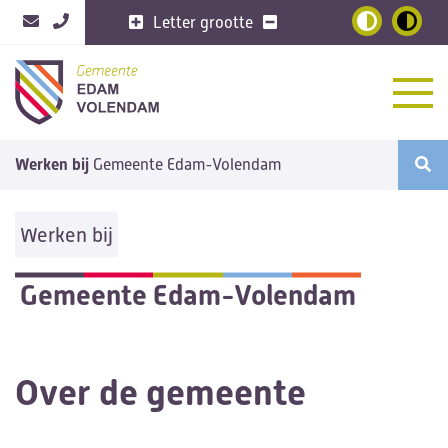
Letter grootte
Home
Werken bij
Gemeente Edam-Volendam
Vacatures
6
Nieuws
Werken bij
Opdrachten
Arbeidsvoorwaarden
Gemeente Edam-Volendam
Sollicitatieprocedure
Over de gemeente
Over de gemeente