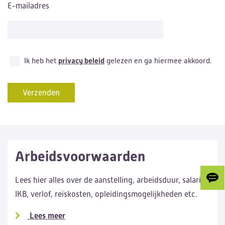
E-mailadres
Ik heb het
privacy beleid
gelezen en ga hiermee akkoord.
Arbeidsvoorwaarden
Lees hier alles over de aanstelling, arbeidsduur, salaris,
Gee
ons
IKB, verlof, reiskosten, opleidingsmogelijkheden etc.
je
fee
Lees meer