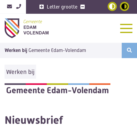
Letter grootte
Home
Werken bij
Gemeente Edam-Volendam
Vacatures
6
Nieuws
Werken bij
Opdrachten
Arbeidsvoorwaarden
Gemeente Edam-Volendam
Sollicitatieprocedure
Over de gemeente
Nieuwsbrief