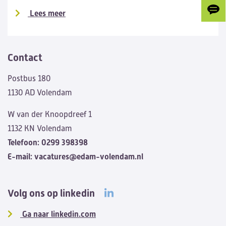
Lees meer
Gee
ons
je
fee
Contact
Postbus 180
1130 AD Volendam
W van der Knoopdreef 1
1132 KN Volendam
Telefoon:
0299 398398
E-mail:
vacatures@edam-volendam.nl
Volg ons op linkedin
Ga naar linkedin.com