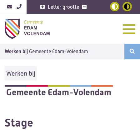
Letter grootte
Home
Werken bij
Gemeente Edam-Volendam
Vacatures
6
Nieuws
Werken bij
Opdrachten
Arbeidsvoorwaarden
Gemeente Edam-Volendam
Sollicitatieprocedure
Over de gemeente
Stage